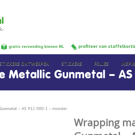
profiteer van staffelkorti
gratis verzending binnen NL
STICKERS ONTWERPEN
STICKERS
FOLIES
INSPIR
e Metallic Gunmetal – AS
c Gunmetal – AS 912-000-1 – monster
Wrapping mat