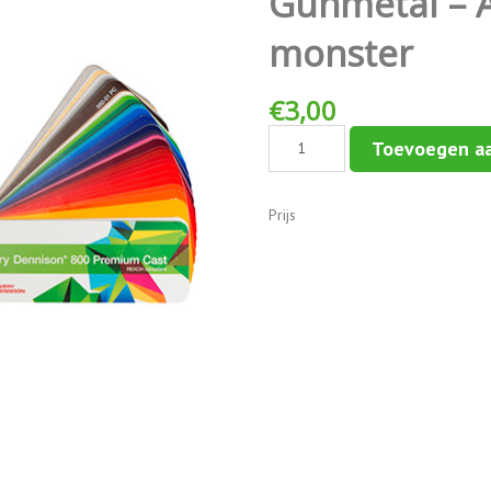
Gunmetal – A
monster
€
3,00
Wrapping
Toevoegen a
mat
-
Matte
Prijs
Metallic
Gunmetal
-
AS
912-
000-
1
-
monster
aantal