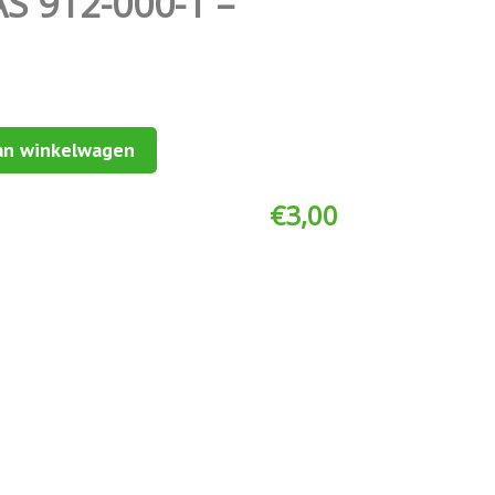
S 912-000-1 –
an winkelwagen
€
3,00