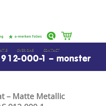
ng
a-merken folies
ATIE
OVER ONS
CONTACT
 912-000-1 – monster
 – Matte Metallic