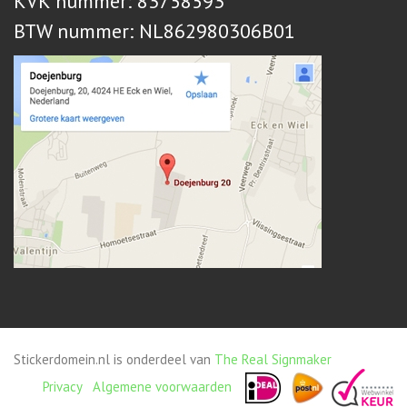
KVK nummer: 83758593
BTW nummer: NL862980306B01
Stickerdomein.nl is onderdeel van
The Real Signmaker
Privacy
Algemene voorwaarden