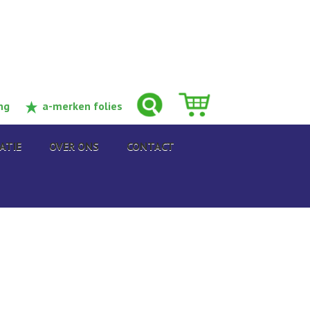
ng
a-merken folies
ATIE
OVER ONS
CONTACT