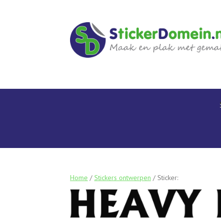
Home
/
Stickers ontwerpen
/ Sticker: