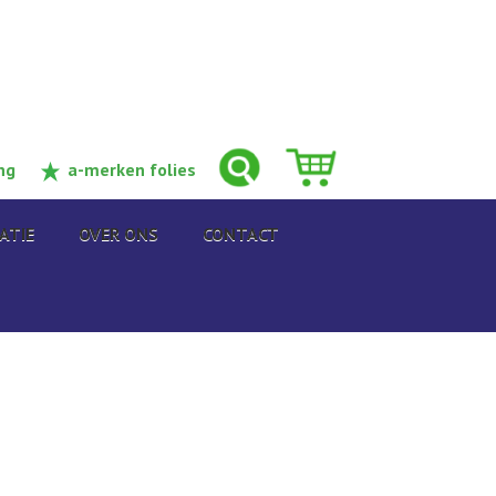
ng
a-merken folies
ATIE
OVER ONS
CONTACT