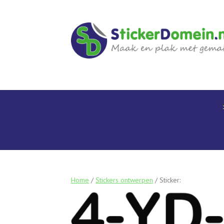
Home
/
Stickers ontwerpen
/ Sticker: