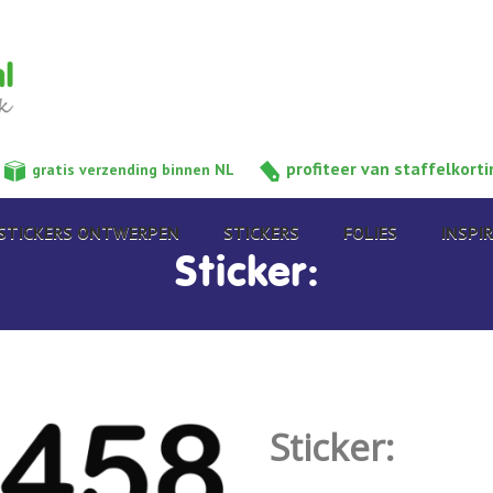
profiteer van staffelkorti
gratis verzending binnen NL
STICKERS ONTWERPEN
STICKERS
FOLIES
INSPIR
Sticker:
Sticker: