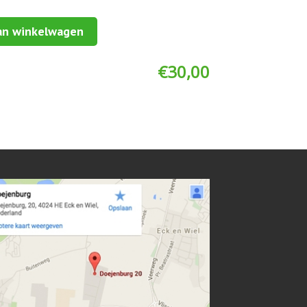
an winkelwagen
€
30,00