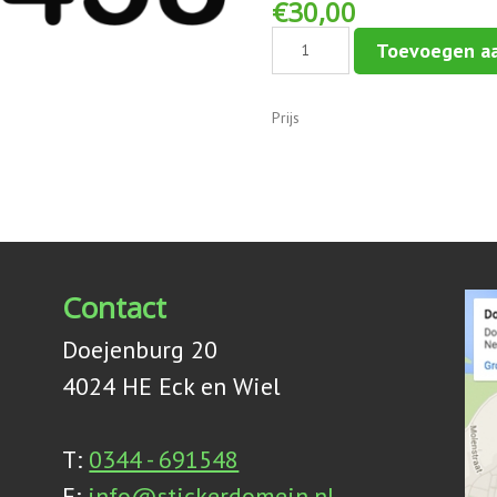
€
30,00
Sticker:
Toevoegen a
aantal
Prijs
Contact
Doejenburg 20
4024 HE Eck en Wiel
T:
0344 - 691548
E:
info@stickerdomein.nl