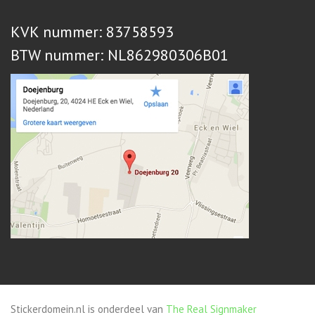
KVK nummer: 83758593
BTW nummer: NL862980306B01
Stickerdomein.nl is onderdeel van
The Real Signmaker