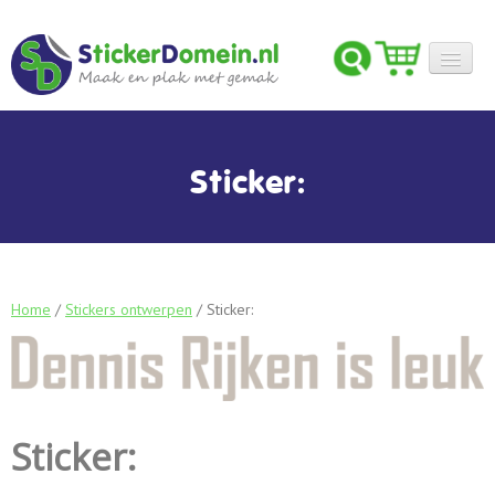
STICKERS ONTWERPEN
STICKERS
Sticker:
FOLIES
INSPIRATIE
OVER ONS
Home
/
Stickers ontwerpen
/ Sticker:
CONTACT
Sticker: